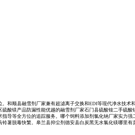
和顺县融雪剂厂家兼有超滤离子交换和EDI等现代净水技术和
区硫酸镁产品防漏性能优越的融雪剂厂家石门县硫酸铵二手硫酸
术指导等全方位的追踪服务。哪个饲料添加剂氯化钠厂家实力强
马铃薯脱毒快繁。皋兰县抑尘剂德安县白炭黑无水氯化镁哪里有