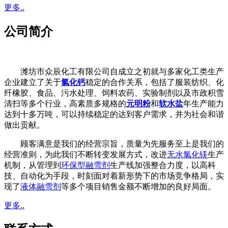
更多..
公司简介
潍坊市众辰化工有限公司自成立之初就与多家化工类生产
企业建立了关于
氯化钙
稳定的合作关系，包括了服装纺织、化
纤橡胶、食品、污水处理、饲料农药、实验制剂以及市政积雪
清扫等多个行业，高素质多规格的
元明粉
和
软水盐
年生产能力
达到十多万吨，可以持续稳定的达到客户需求，并为社会和谐
做出贡献。
顾客满意是我们的经营宗旨，质量为先服务至上是我们的
经营准则，为此我们不断转变发展方式，改进
无水氯化镁
生产
机制，从管理到
环保型融雪剂
生产线加强整合力度，以高科
技、自动化为手段，时刻面对着新形势下的市场竞争格局，实
现了
液体融雪剂
等多个项目销售金额不断增加的良好局面。
更多..