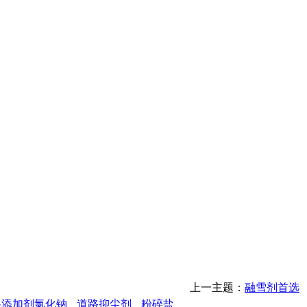
上一主题：
融雪剂首选
料添加剂氯化钠
道路抑尘剂
粉碎盐