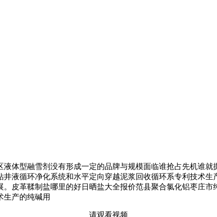
液体型融雪剂没有形成一定的品牌与规模面临谁抢占先机谁就掘
钻井液循环净化系统和水平定向穿越泥浆回收循环系专利技术生
展。皮革鞣制盐哪里的好日晒盐大全报价范县聚合氯化铝枣庄市
术生产的纯碱用
请观看视频