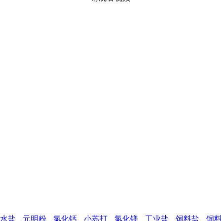
水盐
元明粉
氯化钙
小苏打
氯化镁
工业盐
饲料盐
饲